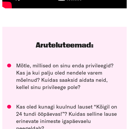
Aruteluteemad:
Mõtle, millised on sinu enda privileegid?
Kas ja kui palju oled nendele varem
mõelnud? Kuidas saaksid aidata neid,
kellel sinu privileege pole?
Kas oled kunagi kuulnud lauset “Kõigil on
24 tundi ööpäevas!”? Kuidas selline lause
erinevate inimeste igapäevaelu
peegeldab?