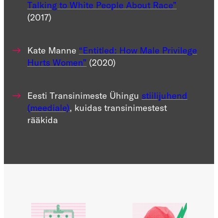
Talking to White People About Race”
(2017)
Kate Manne
“Entitled: How Male Privilege
Hurts Women”
(2020)
Eesti Transinimeste Ühingu
stiilijuhend
(meediale)
, kuidas transinimestest
rääkida