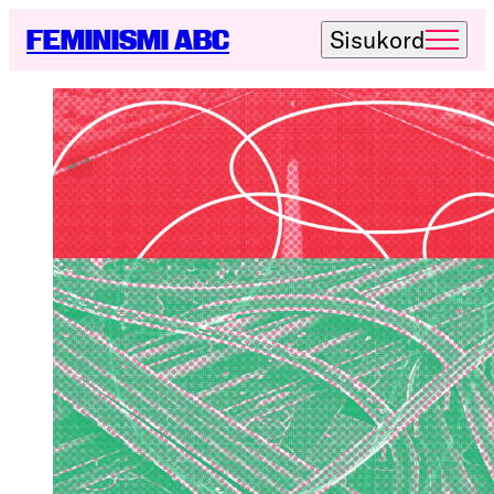
Liigu
FEMINISMI ABC
Sisukord
põhisisu
juurde