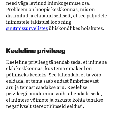
need väga levinud inimkogemuse osa.
Probleem on hoopis keskkonnas, mis on
disainitud ja ehitatud selliselt, et see paljudele
inimestele takistusi loob ning
suutmissurvelistes
ühiskondlikes hoiakutes.
Keeleline privileeg
Keeleline privileeg tähendab seda, et inimene
elab keskkonnas, kus tema emakeel on
põhiliseks keeleks. See tähendab, et ta võib
eeldada, et tema saab endast ümbritsevast
aru ja temast saadakse aru. Keelelise
privileegi puudumine võib tähendada seda,
et inimese võimete ja oskuste kohta tehakse
negatiivselt stereotüüpseid eeldusi.