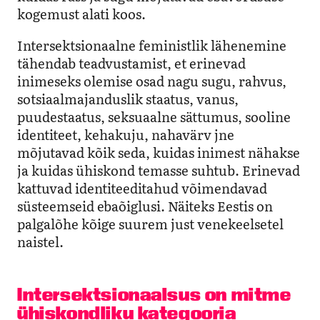
kogemust alati koos.
Intersektsionaalne feministlik lähenemine
tähendab teadvustamist, et erinevad
inimeseks olemise osad nagu sugu, rahvus,
sotsiaalmajanduslik staatus, vanus,
puudestaatus, seksuaalne sättumus, sooline
identiteet, kehakuju, nahavärv jne
mõjutavad kõik seda, kuidas inimest nähakse
ja kuidas ühiskond temasse suhtub. Erinevad
kattuvad identiteeditahud võimendavad
süsteemseid ebaõiglusi. Näiteks Eestis on
palgalõhe kõige suurem just venekeelsetel
naistel.
Intersektsionaalsus
on mitme
ühiskondliku kategooria