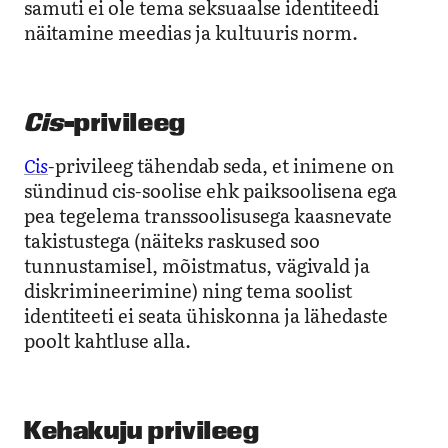
samuti ei ole tema seksuaalse identiteedi
näitamine meedias ja kultuuris norm.
Cis
-privileeg
Cis
-privileeg tähendab seda, et inimene on
sündinud cis-soolise ehk paiksoolisena ega
pea tegelema transsoolisusega kaasnevate
takistustega (näiteks raskused soo
tunnustamisel, mõistmatus, vägivald ja
diskrimineerimine) ning tema soolist
identiteeti ei seata ühiskonna ja lähedaste
poolt kahtluse alla.
Kehakuju privileeg