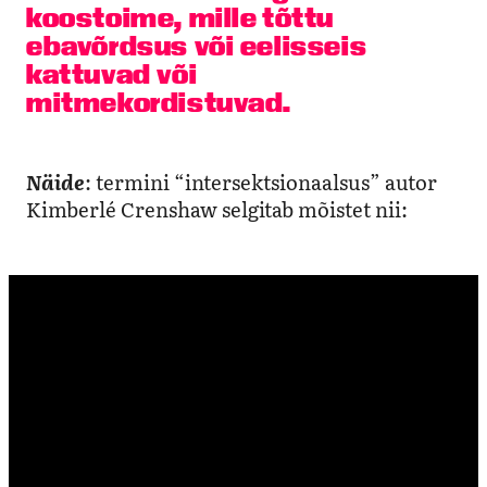
koostoime, mille tõttu
ebavõrdsus või eelisseis
kattuvad või
mitmekordistuvad.
Näide
: termini “intersektsionaalsus” autor
Kimberlé Crenshaw selgitab mõistet nii: