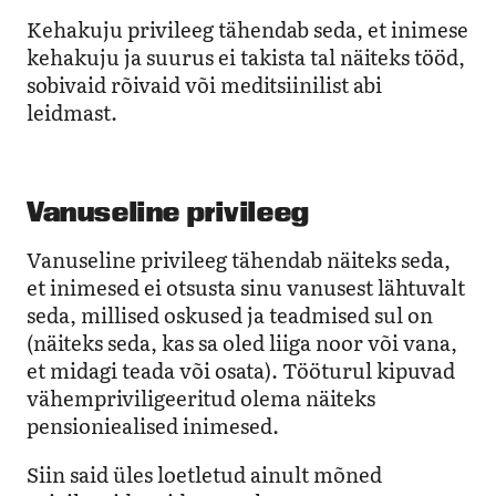
Kehakuju privileeg tähendab seda, et inimese
kehakuju ja suurus ei takista tal näiteks tööd,
sobivaid rõivaid või meditsiinilist abi
leidmast.
Vanuseline privileeg
Vanuseline privileeg tähendab näiteks seda,
et inimesed ei otsusta sinu vanusest lähtuvalt
seda, millised oskused ja teadmised sul on
(näiteks seda, kas sa oled liiga noor või vana,
et midagi teada või osata). Tööturul kipuvad
vähempriviligeeritud olema näiteks
pensioniealised inimesed.
Siin said üles loetletud ainult mõned