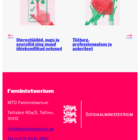
←
→
Stereotüübid, sugu ja
Tööturg,
soorollid ning muud
professionaalsus ja
ühiskondlikud ootused
autoriteet
Feministeerium
MTÜ Feministeerium
Telliskivi 60a/3, Tallinn,
10412
info@feministeerium.ee
Tel (+372) 5330 8262