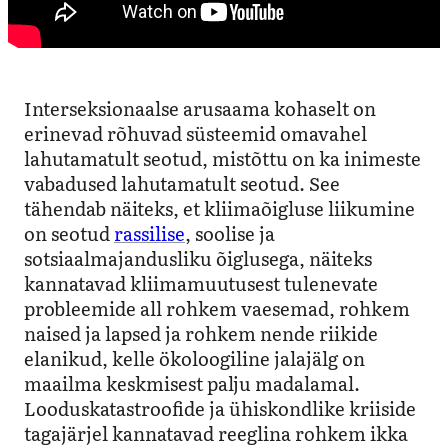
Interseksionaalse arusaama kohaselt on
erinevad rõhuvad süsteemid omavahel
lahutamatult seotud, mistõttu on ka inimeste
vabadused lahutamatult seotud. See
tähendab näiteks, et kliimaõigluse liikumine
on seotud
rassilise
, soolise ja
sotsiaalmajandusliku õiglusega, näiteks
kannatavad kliimamuutusest tulenevate
probleemide all rohkem vaesemad, rohkem
naised ja lapsed ja rohkem nende riikide
elanikud, kelle ökoloogiline jalajälg on
maailma keskmisest palju madalamal.
Looduskatastroofide ja ühiskondlike kriiside
tagajärjel kannatavad reeglina rohkem ikka