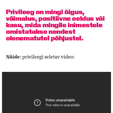
Privileeg
on mingi õigus,
võimalus, positiivne eeldus või
kasu, mida mingile inimestele
omistatakse nendest
olenematutel põhjustel.
Näide
: privileegi seletav video: