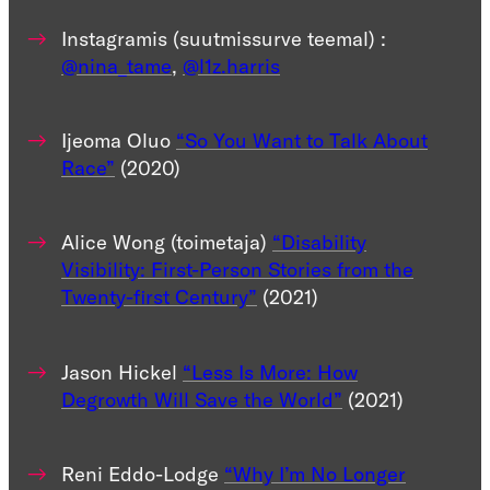
Instagramis (suutmissurve teemal) :
@nina_tame
,
@l1z.harris
Ijeoma Oluo
“So You Want to Talk About
Race”
(2020)
Alice Wong (toimetaja)
“Disability
Visibility: First-Person Stories from the
Twenty-first Century”
(2021)
Jason Hickel
“Less Is More: How
Degrowth Will Save the World”
(2021)
Reni Eddo-Lodge
“Why I’m No Longer