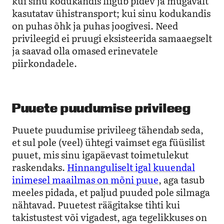
kui sinu kodukandis liigub pidev ja mugavalt
kasutatav ühistransport; kui sinu kodukandis
on puhas õhk ja puhas joogivesi. Need
privileegid ei pruugi eksisteerida samaaegselt
ja saavad olla omased erinevatele
piirkondadele.
Puuete puudumise privileeg
Puuete puudumise privileeg tähendab seda,
et sul pole (veel) ühtegi vaimset ega füüsilist
puuet, mis sinu igapäevast toimetulekut
raskendaks.
Hinnanguliselt igal kuuendal
inimesel maailmas on mõni puue
, aga tasub
meeles pidada, et paljud puuded pole silmaga
nähtavad. Puuetest räägitakse tihti kui
takistustest või vigadest, aga tegelikkuses on