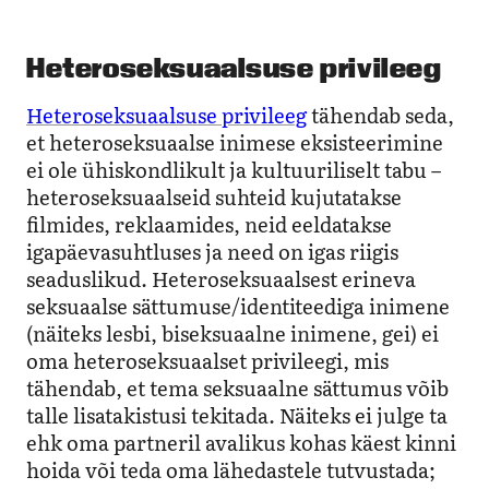
Heteroseksuaalsuse privileeg
Heteroseksuaalsuse privileeg
tähendab seda,
et heteroseksuaalse inimese eksisteerimine
ei ole ühiskondlikult ja kultuuriliselt tabu –
heteroseksuaalseid suhteid kujutatakse
filmides, reklaamides, neid eeldatakse
igapäevasuhtluses ja need on igas riigis
seaduslikud. Heteroseksuaalsest erineva
seksuaalse sättumuse/identiteediga inimene
(näiteks lesbi, biseksuaalne inimene, gei) ei
oma heteroseksuaalset privileegi, mis
tähendab, et tema seksuaalne sättumus võib
talle lisatakistusi tekitada. Näiteks ei julge ta
ehk oma partneril avalikus kohas käest kinni
hoida või teda oma lähedastele tutvustada;