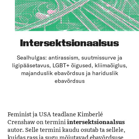
Intersektsionaalsus
Sealhulgas: antirassism, suutmissurve ja
ligipääsetavus, LGBT+ õigused, kliimaõiglus,
majanduslik ebavõrdsus ja hariduslik
ebavõrdsus
Feminist ja USA teadlane Kimberlé
Crenshaw on termini
intersektsionaalsus
autor. Selle termini kaudu osutab ta sellele,
kuidas rass ja sugu mõjutavad ebavõrdsuse