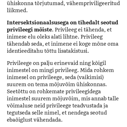
ühiskonna tõrjutumad, vähempriviligeeritud
liikmed.
Intersektsionaalsusega on tihedalt seotud
privileegi mõiste
. Privileeg ei tähenda, et
inimese elu oleks alati lihtne. Privileeg
tähendab seda, et inimene ei koge mõne oma
identieeditahu tõttu lisatakistusi.
Privileege on palju erinevaid ning kõigil
inimestel on mingi privileeg. Mida rohkem
inimesel on privileege, seda (vaikimisi)
suurem on tema mõjuvõim ühiskonnas.
Seetõttu on rohkemate privileegidega
inimestel suurem mõjuvõim, mis annab talle
võimaluse neid privileege teadvustada ja
tegutseda selle nimel, et nendega seotud
ebaõiglust vähendada.